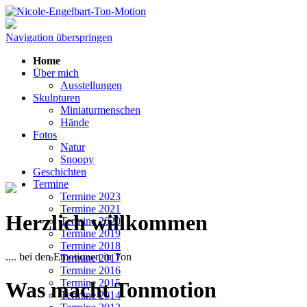
Navigation überspringen
Home
Über mich
Ausstellungen
Skulpturen
Miniaturmenschen
Hände
Fotos
Natur
Snoopy
Geschichten
Termine
Termine 2023
Termine 2021
Herzlich willkommen
Termine 2020
Termine 2019
Termine 2018
.... bei den Emotionen in Ton
Termine 2017
Termine 2016
Termine 2015
Was macht Tonmotion
Termine 2014