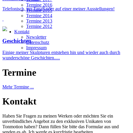
Termine 2016
Telefonisch, per Email oder auf einer meiner Ausstellungen!
Termine 2015
Termine 2014
Termine 2013
Termine 2012
Kontakt
Newsletter
Geschichten
Datenschutz
Impressum
Einige meiner Skulpturen entstehen hin und wieder auch durch
wunderschöne Geschichten.....
Termine
Mehr Termine ...
Kontakt
Haben Sie Fragen zu meinen Werken oder möchten Sie ein
unverbindliches Angebot zu den exklusiven Unikaten von
Tonmotion haben? Dann füllen Sie bitte das Formular aus und
senden es ab. Ich werde es kurzfristig bearbeiten.