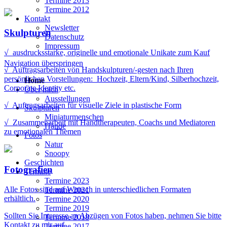
Termine 2013
Termine 2012
Kontakt
Newsletter
Skulpturen
Datenschutz
Impressum
√ ausdrucksstarke, originelle und emotionale Unikate zum Kauf
Navigation überspringen
√ Auftragsarbeiten von Handskulpturen/-gesten nach Ihren
persönlichen Vorstellungen: Hochzeit, Eltern/Kind, Silberhochzeit,
Home
Corporate Identity etc.
Über mich
Ausstellungen
√ Auftragsarbeiten für visuelle Ziele in plastische Form
Skulpturen
Miniaturmenschen
√ Zusammenarbeit mit Handtherapeuten, Coachs und Mediatoren
Hände
zu emotionalen Themen
Fotos
Natur
Snoopy
Geschichten
Fotografien
Termine
Termine 2023
Alle Fotos sind auf Wunsch in unterschiedlichen Formaten
Termine 2021
erhältlich.
Termine 2020
Termine 2019
Sollten Sie Interesse an Abzügen von Fotos haben, nehmen Sie bitte
Termine 2018
Kontakt zu mir auf.
Termine 2017